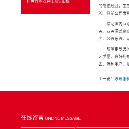
村黄竹场茂特工业园D栋
的制造经验，工艺
验。目前公司发
借助国内互联网
务。业务涵盖商
店、公园乐园、
玻璃钢制品的设
艺质量、良好的
团、保利地产、碧
上一篇：
玻璃钢
在线留言
ONLINE MESSAGE