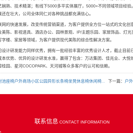
娴熟、技术精湛；有线下5000多平实体展厅，5000+不同领域项目
展还在壮大，公司全体同仁对各种挑战都充满信心。
的快速发展，改变传统营销渠道，为客户提供全方位一站式的文化创意
业美陈、影视道具、酒店办公、园林景观、IP/主题乐园、家居饰品、灯
写字楼、家居等领域，为客户提供现代美陈的综合性解决方案。
计研发能力同样优秀，拥有一批经验丰富的优秀设计人才，截止目前已
成本优势、优异的设计研发水准，赢得了包含：万达集团、佳兆业、大悦
桂园、星河COCOPARK、天河城等众多客户的认可和信赖。
树池座椅户外商场小区公园异形长条椅坐凳休息椅休闲椅...
下一篇：
户外
联系信息
CONTACT INFORMATION