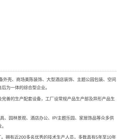
备外壳、商场美陈装饰、大型酒店装饰、主题公园包装、空间
售后为一体的综合型企业。
完善的生产配套设备，工厂设常规产品生产部及异形产品生
、园林景观、酒店办公、IP/主题乐园、家居饰品等众多供
业。
拥有近200多名优秀的技术生产人员，多数具有5年至10年