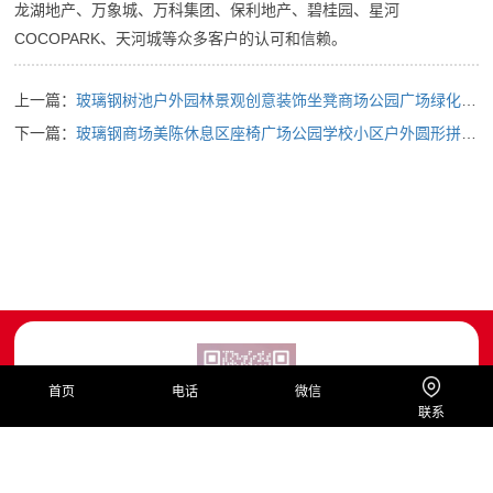
龙湖地产、万象城、万科集团、保利地产、碧桂园、星河
COCOPARK、天河城等众多客户的认可和信赖。
上一篇：
玻璃钢树池户外园林景观创意装饰坐凳商场公园广场绿化种植池...
下一篇：
玻璃钢商场美陈休息区座椅广场公园学校小区户外圆形拼接树池...
首页
电话
微信
联系
Copyright © 惠州市时代雕塑艺术有限公司 版权所有