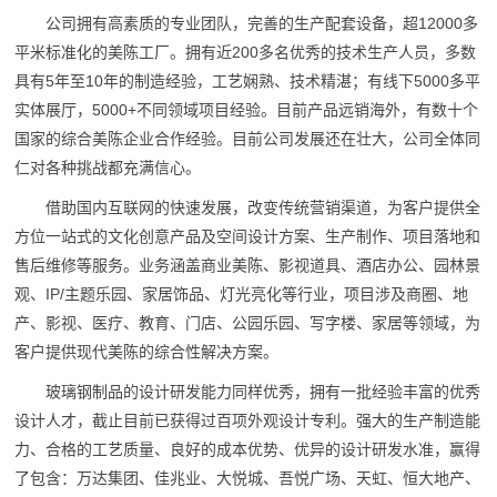
公司拥有高素质的专业团队，完善的生产配套设备，超12000多
平米标准化的美陈工厂。拥有近200多名优秀的技术生产人员，多数
具有5年至10年的制造经验，工艺娴熟、技术精湛；有线下5000多平
实体展厅，5000+不同领域项目经验。目前产品远销海外，有数十个
国家的综合美陈企业合作经验。目前公司发展还在壮大，公司全体同
仁对各种挑战都充满信心。
借助国内互联网的快速发展，改变传统营销渠道，为客户提供全
方位一站式的文化创意产品及空间设计方案、生产制作、项目落地和
售后维修等服务。业务涵盖商业美陈、影视道具、酒店办公、园林景
观、IP/主题乐园、家居饰品、灯光亮化等行业，项目涉及商圈、地
产、影视、医疗、教育、门店、公园乐园、写字楼、家居等领域，为
客户提供现代美陈的综合性解决方案。
玻璃钢制品的设计研发能力同样优秀，拥有一批经验丰富的优秀
设计人才，截止目前已获得过百项外观设计专利。强大的生产制造能
力、合格的工艺质量、良好的成本优势、优异的设计研发水准，赢得
了包含：万达集团、佳兆业、大悦城、吾悦广场、天虹、恒大地产、