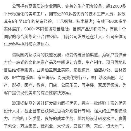
公司拥有高素质的专业团队，完善的生产配套设备，超12000多
平米标准化的美陈工厂。拥有近200多名优秀的技术生产人员，多数
具有5年至10年的制造经验，工艺娴熟、技术精湛；有线下5000多平
实体展厅，5000+不同领域项目经验。目前产品远销海外，有数十个
国家的综合美陈企业合作经验。目前公司发展还在壮大，公司全体同
仁对各种挑战都充满信心。
借助国内互联网的快速发展，改变传统营销渠道，为客户提供全
方位一站式的文化创意产品及空间设计方案、生产制作、项目落地和
售后维修等服务。业务涵盖商业美陈、影视道具、酒店办公、园林景
观、IP/主题乐园、家居饰品、灯光亮化等行业，项目涉及商圈、地
产、影视、医疗、教育、门店、公园乐园、写字楼、家居等领域，为
客户提供现代美陈的综合性解决方案。
玻璃钢制品的设计研发能力同样优秀，拥有一批经验丰富的优秀
设计人才，截止目前已获得过百项外观设计专利。强大的生产制造能
力、合格的工艺质量、良好的成本优势、优异的设计研发水准，赢得
了包含：万达集团、佳兆业、大悦城、吾悦广场、天虹、恒大地产、