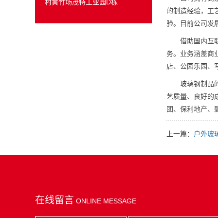
村黄竹场茂特工业园D栋
的制造经验，工艺
验。目前公司发
借助国内互联网
务。业务涵盖商
店、公园乐园、
玻璃钢制品的设
艺质量、良好的
团、保利地产、碧
上一篇：
户外玻
在线留言
ONLINE MESSAGE