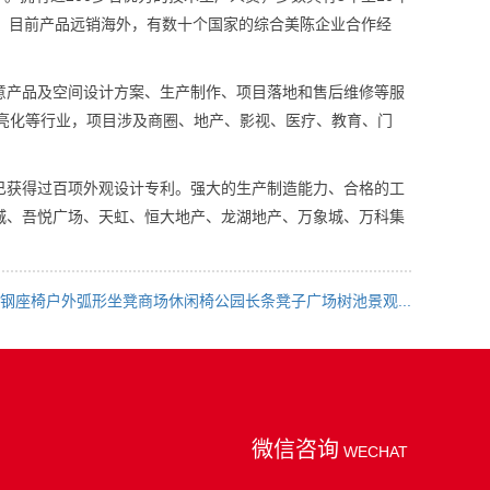
经验。目前产品远销海外，有数十个国家的综合美陈企业合作经
产品及空间设计方案、生产制作、项目落地和售后维修等服
光亮化等行业，项目涉及商圈、地产、影视、医疗、教育、门
获得过百项外观设计专利。强大的生产制造能力、合格的工
城、吾悦广场、天虹、恒大地产、龙湖地产、万象城、万科集
钢座椅户外弧形坐凳商场休闲椅公园长条凳子广场树池景观...
微信咨询
WECHAT