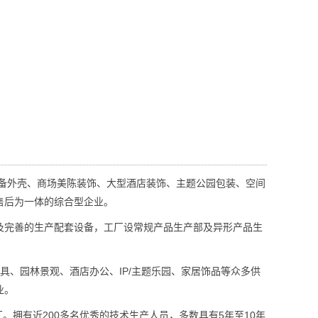
备外壳、商场美陈装饰、大型酒店装饰、主题公园包装、空间
售后为一体的综合型企业。
完善的生产配套设备，工厂设常规产品生产部及异形产品生
、园林景观、酒店办公、IP/主题乐园、家居饰品等众多供
业。
拥有近200多名优秀的技术生产人员，多数具有5年至10年