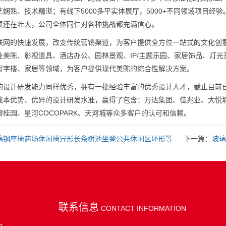
娴熟、技术精湛；有线下5000多平实体展厅，5000+不同领域项目
展还在壮大，公司全体同仁对各种挑战都充满信心。
的快速发展，改变传统营销渠道，为客户提供全方位一站式的文化创意
业美陈、影视道具、酒店办公、园林景观、IP/主题乐园、家居饰品、灯
写字楼、家居等领域，为客户提供现代美陈的综合性解决方案。
计研发能力同样优秀，拥有一批经验丰富的优秀设计人才，截止目前已
成本优势、优异的设计研发水准，赢得了包含：万达集团、佳兆业、大悦
桂园、星河COCOPARK、天河城等众多客户的认可和信赖。
璃钢座椅商场休闲椅异形长条树池坐凳公共休闲区环形等...
下一篇：
玻璃
联系信息
CONTACT INFORMATION