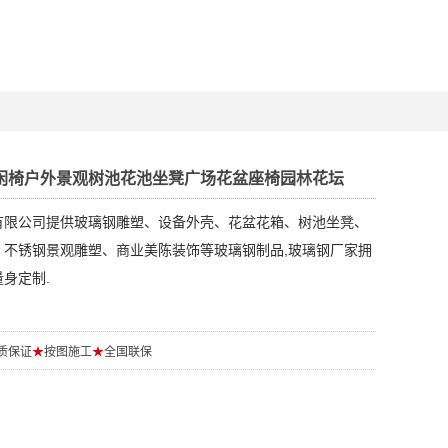
闲椅户外景观树池花池坐凳广场花盆座椅园林花坛
有限公司提供玻璃钢雕塑、设备外壳、花盆花箱、树池坐凳、
、不锈钢景观雕塑、商业美陈装饰等玻璃钢制品,玻璃钢厂家拥
身定制.
质保证
★
按图施工
★
全国联保