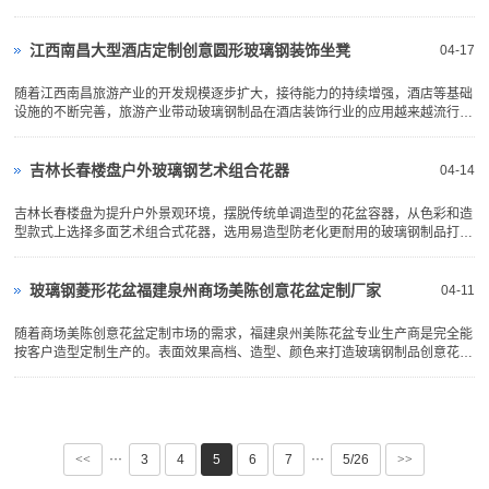
工厂定制卡通造型美陈装饰，吸引更多小朋友前来欣赏，刺激儿童区更多商品的
消费欲望，满足儿童的多元化的生活方式和不断升级的精神需求。深圳玻璃钢为
河北唐山奥特...
江西南昌大型酒店定制创意圆形玻璃钢装饰坐凳
04-17
随着江西南昌旅游产业的开发规模逐步扩大，接待能力的持续增强，酒店等基础
设施的不断完善，旅游产业带动玻璃钢制品在酒店装饰行业的应用越来越流行。
以观光为主，度假、会议为辅的江西南昌旅游产业发展格局已初具规模。深圳玻
璃钢前面为江西南昌费森景区、江西南昌中心机场、江西南昌花卉产业园、江西
南昌聚龙苑海底餐...
吉林长春楼盘户外玻璃钢艺术组合花器
04-14
吉林长春楼盘为提升户外景观环境，摆脱传统单调造型的花盆容器，从色彩和造
型款式上选择多面艺术组合式花器，选用易造型防老化更耐用的玻璃钢制品打
造，可长期摆放楼盘户外不褪色不变形耐腐蚀。是一款不错的楼盘户外景观提升
利器，外观造型艺术美观，可种上景观花草绿化与装饰效果显著。吉林长春楼盘
户外玻璃钢艺术组合...
玻璃钢菱形花盆福建泉州商场美陈创意花盆定制厂家
04-11
随着商场美陈创意花盆定制市场的需求，福建泉州美陈花盆专业生产商是完全能
按客户造型定制生产的。表面效果高档、造型、颜色来打造玻璃钢制品创意花盆
设计理念，白色亮光效果，花盆内部种植景观花草摆放于商场各个角落向公众宣
传创意美陈，帮助商场提升竞争力占领市场、推销产品、树立品牌、扩大知名度
的重要形式，主要...
···
···
<<
3
4
5
6
7
5/26
>>