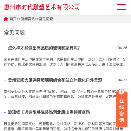
惠州市时代雕塑艺术有限公司
首页
>>
新闻资讯
>>
常见问题
常见问题
怎么样才能做出高品质的玻璃钢家具呢？
04-26
家具在我们生活中是非常罕见的，也是我们生活中的一部分，给人们提供了一定
的协助，玻璃钢家具的出现，遭到了人们的普遍关注以及使用，由于玻璃钢家具
跟传统的家具相比，有着很多的劣势，因此如今很多的范围使用到了玻璃钢家
具，按照目前的情况来看，在不久的将来，玻璃钢家具将会成爲每家每户中的一
部分，玻璃钢家具外...
贵州安顺大厦选择玻璃钢组合花盆立体绿化户外景观
04-23
贵州安顺商务大厦是率先把 “智慧 、 创意、 绿色”三大核心元素融合的建筑空
间，智慧科技、创意设计和绿色生态前瞻理念。为绿化户外景观，定制玻璃钢制
品组合花盆，高矮、大小形状不一，层次感强，增加绿化覆盖率，改善环境，组
合摆放立体绿化效果显著。降低了太阳辐射强度，也降低了温度，同时也美化了
户外空间，玻璃...
玻璃钢卡通造型美陈装饰河北唐山奥特薇商场
04-20
日益更新的消费文化、经营理念、设计风格、新技术、新材料等方面的变化推动
河北唐山奥特薇商业美陈装饰的变化，为打造卡通主题特色装饰找到深圳玻璃钢